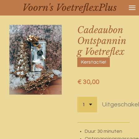
Voorn's VoetreflexPlus
Ga
direct
naar
Cadeaubon
de
hoofdinhoud
Ontspannin
g Voetreflex
Kerstactie!
€ 30,00
Uitgeschake
Duur: 30 minuten
Ontspanningsmassage