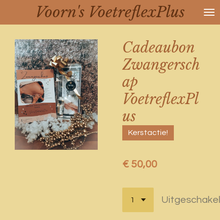
Voorn's VoetreflexPlus
Ga
direct
naar
Cadeaubon
de
hoofdinhoud
Zwangersch
ap
VoetreflexPl
us
Kerstactie!
€ 50,00
Uitgeschake